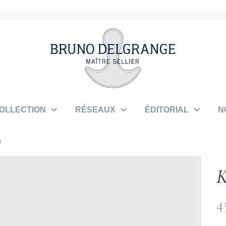



OLLECTION
RÉSEAUX
ÉDITORIAL
N
n
K
4