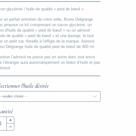
on glycériné / huile de qualité « pied de bœuf ».
r un parfait entretien de votre selle, Bruno Delgrange
s propose ce kit comprenant un savon glycériné, un
on d'huile de qualité « pied de bœuf » ou un aérosol
uile de qualité « pied de bœuf » et une éponge, le tout
s un petit sac flanelle à l'effigie de la marque. Aérosol
no Delgrange huile de qualité pied de bœuf de 400 ml.
ention l’aérosol ne passe pas en avion donc tout envoi
s l’étranger aura automatiquement un bidon d’huile et pas
érosol
lectionner l'huile désirée
-- veuillez choisir --
antité