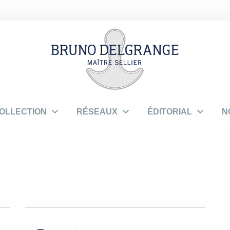



OLLECTION
RÉSEAUX
ÉDITORIAL
N