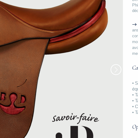
Phi
déd
ans
con
mon
avo
me
Ca
• 
équ
• T
• T
• 
• T
Op