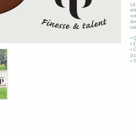
La
en
vo
av
se
• 
• 
• C
(co
• 