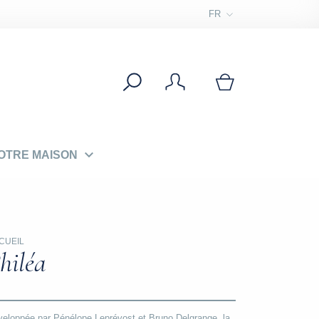
FR

OTRE MAISON
CUEIL
hiléa
eloppée par Pénélope Leprévost et Bruno Delgrange, la