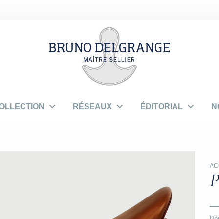



OLLECTION
RÉSEAUX
ÉDITORIAL
N
AC
P
Dév