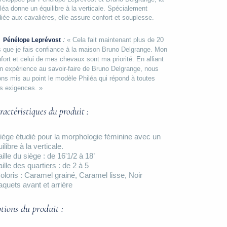
léa donne un équilibre à la verticale. Spécialement
iée aux cavalières, elle assure confort et souplesse.
:
« Cela fait maintenant plus de 20 
Pénélope Leprévost
 que je fais confiance à la maison Bruno Delgrange. Mon 
fort et celui de mes chevaux sont ma priorité. En alliant 
 expérience au savoir-faire de Bruno Delgrange, nous 
ns mis au point le modèle Philéa qui répond à toutes 
s exigences. »
ractéristiques du produit :
Siège étudié pour la morphologie féminine avec un
ilibre à la verticale.
aille du siège : de 16'
1/2
à 18’
aille des quartiers : de 2 à 5
Coloris : Caramel grainé, Caramel lisse, Noir
aquets avant et arrière
tions du produit :